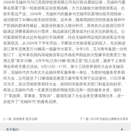
2008年无锡外汽与江苏国华投资有限公司实行联合重组以来，无锡外汽董
事会部署了新一轮旅游客运业发展战略，大力实施做大做强旅游客运、出
租车客运产业。2008年，无锡外汽积极参与无锡市区新增出租车招投标，
成功取得了40辆出租车的经营权。近年来，随着我国经济的快速发展和中
产阶级的群体性崛起，旅游业快速步入细分时代，原有的大众旅游已经不
能满足消费者新的出行需求，精品旅游已逐渐成为行业关注的新焦点。公
司集团领导多次赴外地进行市场调查，结合无锡和周边地区旅游客运市场
发展状况，从2009年下半年开始，不断加大对旅游客运的投入，先后购进
浙江青年尼奥普兰10辆高一级豪华大客车。今年3月，又与青年集团一次性
签订了，近年来在国内高端旅游客运市场名声鹊起的大型豪华尼奥普兰“欧
洲之星”客车20辆，4月中旬,已有10辆“欧洲之星”投入运营，服务于上海世
博会和有关重大活动。6月15日—17日，第十三回世界易经大会在无锡召
开，无锡外汽作为本次大会接待用车服务唯一单位，为更好地服务世界易
经大会，公司提供了12辆顶级尼奥普兰豪华客车用于会议接待。15日开幕
式当天，首次亮相世界易经大会，就得到市政府有关部门和嘉宾的好评。
再加上无锡外汽有一支素质过硬的驾驶员队伍和一流的服务水准，做到
了“零故障、零事故、零投诉”，圆满完成了大会会务交通保障任务，进一
步提升了“无锡外汽”的服务品牌。
上一篇:
热情服务 提升品牌
下一篇:
2015年无锡灵山佛教论坛用车
关于我们